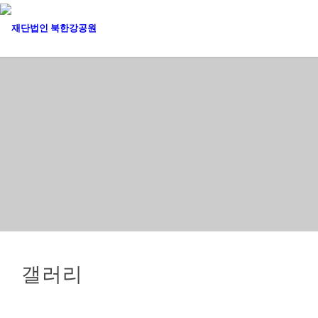
갤러리
아름다운 자연속에 모시는 자리에 위치한 북한강공원은
천마산, 예봉산 등과 함께 튼튼한 용맥 좌청룡, 우백호, 앞에는 북한
강이 펼쳐져있는 천혜의 배산임수입니다.
갤러리