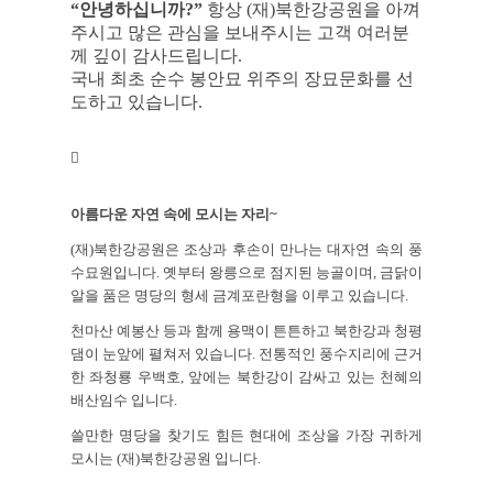
“안녕하십니까?”
항상 (재)북한강공원을 아껴
주시고 많은 관심을 보내주시는 고객 여러분
께 깊이 감사드립니다.
현장전경
국내 최초 순수 봉안묘 위주의 장묘문화를 선
도하고 있습니다.
상품정보
아름다운 자연 속에 모시는 자리~
분양안내
(재)북한강공원은 조상과 후손이 만나는 대자연 속의 풍
수묘원입니다. 옛부터 왕릉으로 점지된 능골이며, 금닭이
알을 품은 명당의 형세 금계포란형을 이루고 있습니다.
고객지원
천마산 예봉산 등과 함께 용맥이 튼튼하고 북한강과 청평
댐이 눈앞에 펼쳐저 있습니다. 전통적인 풍수지리에 근거
한 좌청룡 우백호, 앞에는 북한강이 감싸고 있는 천혜의
공지사항
배산임수 입니다.
쓸만한 명당을 찾기도 힘든 현대에 조상을 가장 귀하게
모시는 (재)북한강공원 입니다.
영상자료