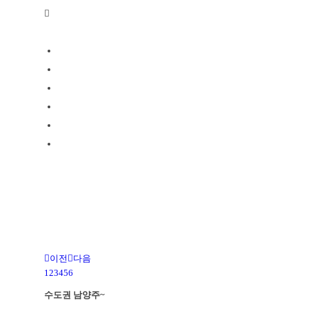
홍보자료
갤러리
이전
다음
1
2
3
4
5
6
수도권 남양주~