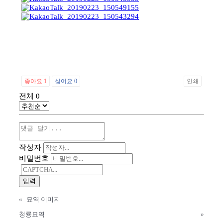
좋아요
1
싫어요
0
인쇄
전체
0
작성자
비밀번호
«
묘역 이미지
청룡묘역
»