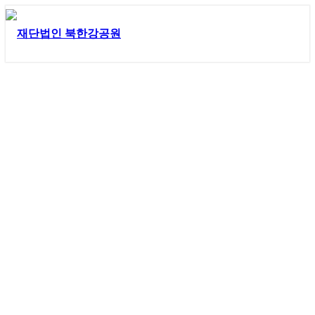
갤러리
아름다운 자연속에 모시는 자리에 위치한 북한강공원은
천마산, 예봉산 등과 함께 튼튼한 용맥 좌청룡, 우백호, 앞에는 북
한강이 펼쳐져있는 천혜의 배산임수입니다.